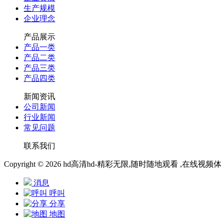
生产规模
企业理念
产品展示
产品一类
产品二类
产品三类
产品四类
新闻资讯
公司新闻
行业新闻
常见问题
联系我们
Copyright © 2026 hd高清hd-精彩无限,随时随地观看 ,在线视
消息
呼叫
分享
地图