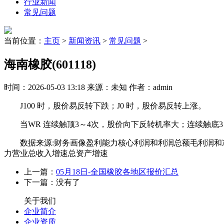
行业新闻
常见问题
当前位置：
主页
>
新闻资讯
>
常见问题
>
海南橡胶(601118)
时间：2026-05-03 13:18 来源：未知 作者：admin
J100 时，股价易反转下跌；J0 时，股价易反转上涨。
当WR 连续触顶3～4次，股价向下反转机率大；连续触底3
数据来源:财务画像盈利能力核心利润和利润总额毛利润和净
力营业总收入增速总资产增速
上一篇：
05月18日-全国橡胶各地区报价汇总
下一篇：
没有了
关于我们
企业简介
企业资质