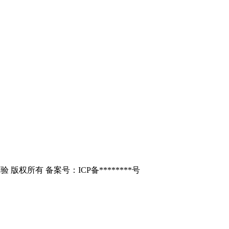
频体验 版权所有 备案号：ICP备********号