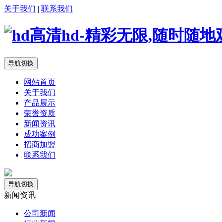
关于我们
|
联系我们
导航切换
网站首页
关于我们
产品展示
荣誉资质
新闻资讯
成功案例
招商加盟
联系我们
导航切换
新闻资讯
公司新闻